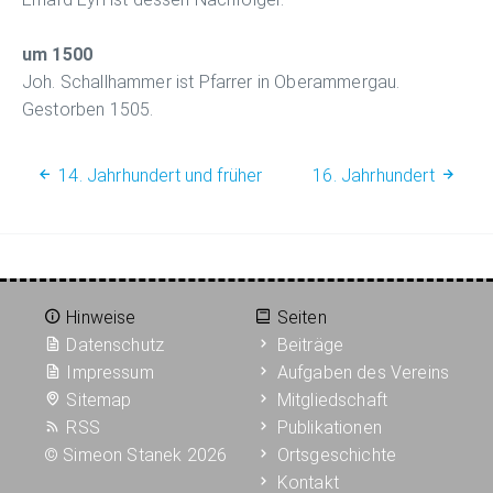
um 1500
Joh. Schallhammer ist Pfarrer in Oberammergau.
Gestorben 1505.
14. Jahrhundert und früher
16. Jahrhundert
Hinweise
Seiten
Datenschutz
Beiträge
Impressum
Aufgaben des Vereins
Sitemap
Mitgliedschaft
RSS
Publikationen
©
Simeon Stanek 2026
Ortsgeschichte
Kontakt