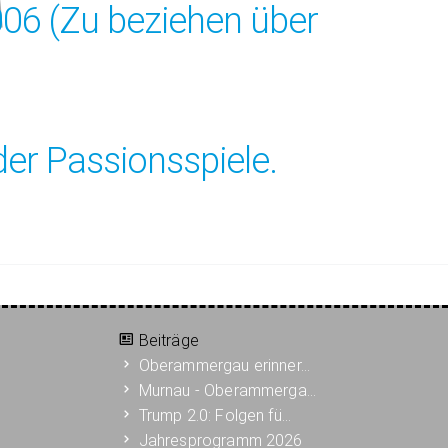
06 (Zu beziehen über
er Passionsspiele.
Beiträge
Oberammergau erinner…
Murnau - Oberammerga…
Trump 2.0: Folgen fü…
Jahresprogramm 2026