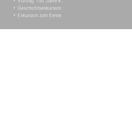
Vortrag: 150 Jahre K…
Geschichtsexkursion …
Exkursion zum Erinne…