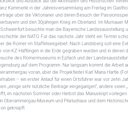
ckblick und Ausblick auf die Aktivitäten des Historischen Ver
anz Kümmerle in der Jahresversammlung am Freitag im Gastho
rträge über die Viktorianer und deren Besuch der Passionsspiele
erbayern und den 30jährigen Krieg im Oberland. Im Murnauer M
 Schweinfurt besuchte man die Bayerische Landesausstellung u
schichte der NATO. Für das nächste Jahr steht ein Termin schon
er die Römer im Staffelseegebiet. Nach Landsberg soll eine Exk
e von KZ-Häftlingen in die Erde gegraben wurden und in denen 
suche des Römermuseums in Epfach und der Landesausstellung 
gensburg auf dem Programm. Nur langsam kommt die Arbeit an
erammergau voran, über die Projektleiter Karl Maria Härtle (F
rhaben – ein erster Anlauf für einen Ortsführer war vor zehn Ja
ien „einige sehr nützliche Beiträge eingegangen“, andere seien
fft, im nächsten Sommer oder Herbst das Manuskript vorlegen zu
ein Oberammergau-Museum und Pilatushaus und dem Historisch
on geknüpft.