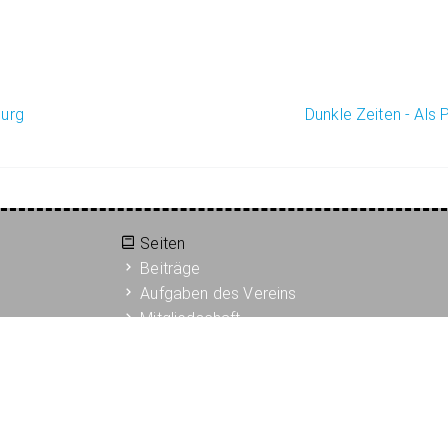
urg
Dunkle Zeiten - Als
Seiten
Beiträge
Aufgaben des Vereins
Mitgliedschaft
Publikationen
Ortsgeschichte
Kontakt
Satzung
Impressum