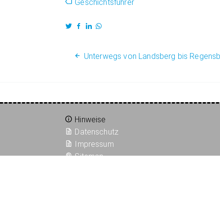
Geschichtsführer
Unterwegs von Landsberg bis Regensb
Hinweise
Datenschutz
Impressum
Sitemap
RSS
©
Simeon Stanek 2026