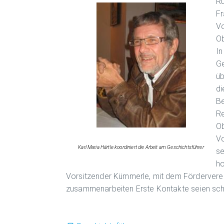
Rü
Fr
Vo
Ob
In
Ge
üb
di
Be
Re
Ob
Vo
Karl Maria Härtle koordiniert die Arbeit am Geschichtsführer
se
ho
Vorsitzender Kümmerle, mit dem Förderver
zusammenarbeiten Erste Kontakte seien sch