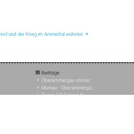
 Pest und der Krieg im Ammertal wüteten
Beiträge
Oberammergau erinner…
Murnau - Oberammerga…
Trump 2.0: Folgen fü…
Jahresprogramm 2026
Joseph Diemer und se…
Vortrag: 150 Jahre K…
Geschichtsexkursion …
Exkursion zum Erinne…