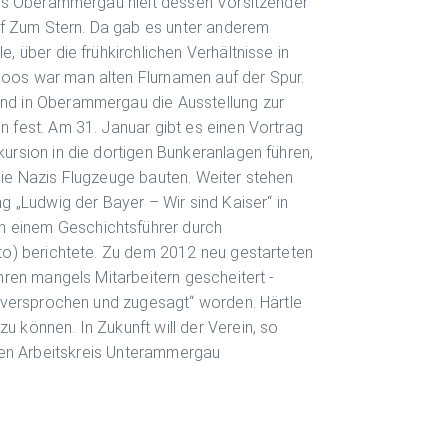
eins Oberammergau hielt dessen Vorsitzender
f Zum Stern. Da gab es unter anderem
, über die frühkirchlichen Verhältnisse in
oos war man alten Flurnamen auf der Spur.
nd in Oberammergau die Ausstellung zur
 fest. Am 31. Januar gibt es einen Vortrag
ursion in die dortigen Bunkeranlagen führen,
die Nazis Flugzeuge bauten. Weiter stehen
„Ludwig der Bayer – Wir sind Kaiser“ in
 einem Geschichtsführer durch
oto) berichtete. Zu dem 2012 neu gestarteten
hren mangels Mitarbeitern gescheitert -
 „versprochen und zugesagt“ worden. Härtle
 können. In Zukunft will der Verein, so
en Arbeitskreis Unterammergau